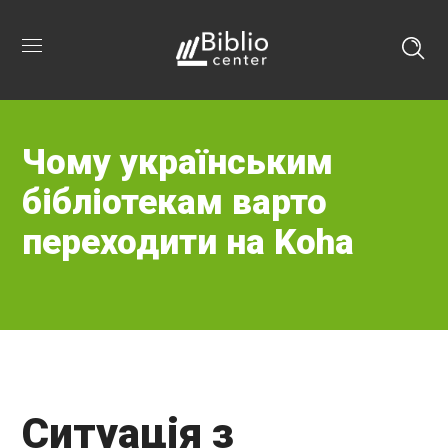
Чому українським
бібліотекам варто
переходити на Koha
Ситуація з